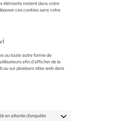
les éléments restent dans votre
déposer ces cookies sans votre
vi
es ou toute autre forme de
utilisateurs afin d’afficher de la
web ou sur plusieurs sites web dans
ité en attente d’enquête
Consent
to
service
divers