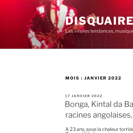
Aller
au
DISQUAIR
contenu
principal
Les vinyles tendances, musiques
MOIS :
JANVIER 2022
PUBLIÉ
17 JANVIER 2022
LE
Bonga, Kintal da B
racines angolaises
A 23 ans, sous la chaleur torr