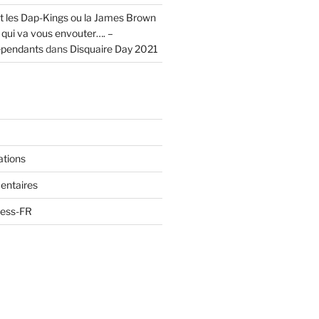
t les Dap-Kings ou la James Brown
ul qui va vous envouter…. –
épendants
dans
Disquaire Day 2021
ations
entaires
ress-FR