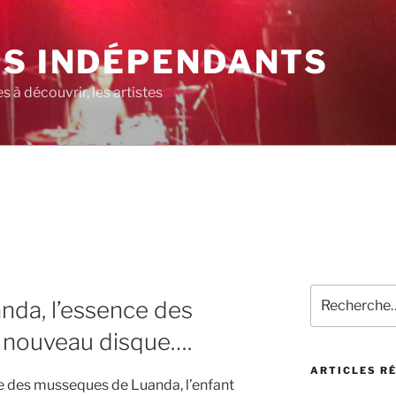
ES INDÉPENDANTS
 à découvrir, les artistes
Recherche
anda, l’essence des
pour
:
, nouveau disque….
ARTICLES R
ide des musseques de Luanda, l’enfant