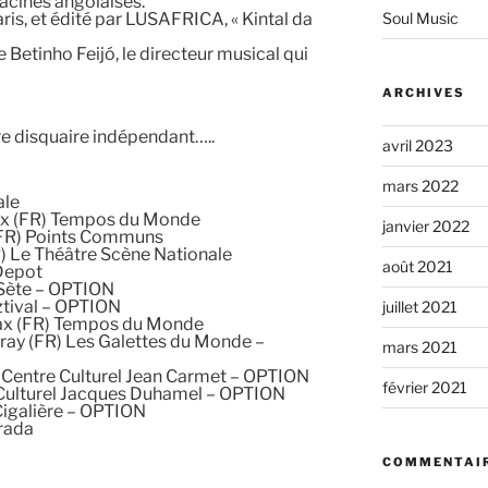
racines angolaises.
ris, et édité par LUSAFRICA, « Kintal da
Soul Music
e Betinho Feijó, le directeur musical qui
ARCHIVES
e disquaire indépendant…..
avril 2023
mars 2022
ale
Dax (FR) Tempos du Monde
janvier 2022
(FR) Points Communs
R) Le Théâtre Scène Nationale
août 2021
Depot
 Sète – OPTION
ztival – OPTION
juillet 2021
Dax (FR) Tempos du Monde
ray (FR) Les Galettes du Monde –
mars 2021
 Centre Culturel Jean Carmet – OPTION
février 2021
e Culturel Jacques Duhamel – OPTION
Cigalière – OPTION
trada
COMMENTAIR