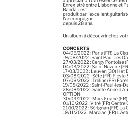
appréciation de l’essence des 
Enregistré entre Lisbonne et Pa
Banda » est
produit par l’excellent guitarist
l’accompagne
depuis 28 ans.
Un album à découvrir chez votr
CONCERTS
04/05/2022 : Paris (FR) La Cig
19/08/2022 : Saint Paul Les 
27/03/2022 : Cergy Pontoise 
04/03/2022 : Saint Nazaire (F
17/03/2022 : Leuven (30) Het 
03/08/2022 : Sète (FR) Fiesta
07/08/2022 : Trélins (FR) Fore
19/08/2022 : Saint-Paul-les-
28/08/2022 : Sainte Anne d’Au
OPTION
30/09/2022 : Murs Erigné (FR)
01/10/2022 : Vitré (FR) Centr
21/10/2022 : Sérignan (FR) La 
19/11/2022 : Marciac (FR) L’As