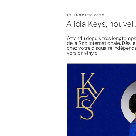
PUBLIÉ
17 JANVIER 2022
LE
Alicia Keys, nouve
Attendu depuis très longtemps,
de la Rnb Internationale. Dès le
chez votre disquaire indépendan
version vinyle !