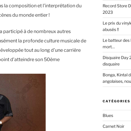
la composition et l’interprétation du
Record Store D
2023
scènes du monde entier !
Le prix du vinyle
abusés !!
t a participé à de nombreux autres
Le batteur des 
tensément la profonde culture musicale de
mort…
 développée tout au long d’une carrière
Disquaire Day 2
 point d’atteindre son 50ème
disquaire
Bonga, Kintal d
angolaises, no
CATÉGORIES
Blues
Carnet Noir