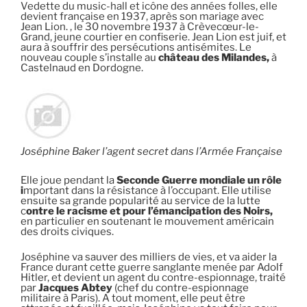
Vedette du music-hall et icône des années folles, elle
devient française en 1937, après son mariage avec
Jean Lion. , le 30 novembre 1937 à Crèvecœur-le-
Grand, jeune courtier en confiserie. Jean Lion est juif, et
aura à souffrir des persécutions antisémites. Le
nouveau couple s’installe au
château des Milandes,
à
Castelnaud en Dordogne.
Joséphine Baker l’agent secret dans l’Armée Française
Elle joue pendant la
Seconde Guerre mondiale un rôle
i
mportant dans la résistance à l’occupant. Elle utilise
ensuite sa grande popularité au service de la lutte
c
ontre le racisme et pour l’émancipation des Noirs,
en particulier en soutenant le mouvement américain
des droits civiques.
Joséphine va sauver des milliers de vies, et va aider la
France durant cette guerre sanglante menée par Adolf
Hitler, et devient un agent du contre-espionnage, traité
par
Jacques Abtey
(chef du contre-espionnage
militaire à Paris). A tout moment, elle peut être