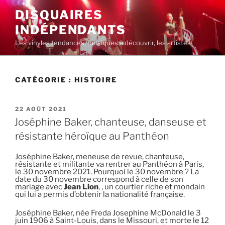
Aller
DISQUAIRES
au
INDÉPENDANTS
contenu
principal
Les vinyles tendances, musiques à découvrir, les artistes
CATÉGORIE :
HISTOIRE
PUBLIÉ
22 AOÛT 2021
LE
Joséphine Baker, chanteuse, danseuse et
résistante héroïque au Panthéon
Joséphine Baker, meneuse de revue, chanteuse,
résistante et militante va rentrer au Panthéon à Paris,
le 30 novembre 2021. Pourquoi le 30 novembre ? La
date du 30 novembre correspond à celle de son
mariage avec
Jean Lion
, , un courtier riche et mondain
qui lui a permis d’obtenir la nationalité française.
Joséphine Baker, née Freda Josephine McDonald le 3
juin 1906 à Saint-Louis, dans le Missouri, et morte le 12