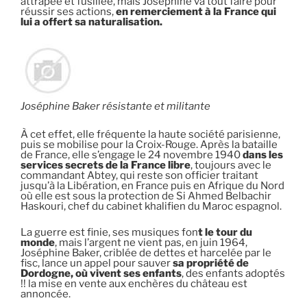
attrapée et fusillée, mais Joséphine va tout faire pour
réussir ses actions,
en remerciement à la France qui
lui a offert sa naturalisation.
Joséphine Baker résistante et militante
À cet effet, elle fréquente la haute société parisienne,
puis se mobilise pour la Croix-Rouge. Après la bataille
de France, elle s’engage le 24 novembre 1940
dans les
services secrets de la France libre
, toujours avec le
commandant Abtey, qui reste son officier traitant
jusqu’à la Libération, en France puis en Afrique du Nord
où elle est sous la protection de Si Ahmed Belbachir
Haskouri, chef du cabinet khalifien du Maroc espagnol.
La guerre est finie, ses musiques fon
t le tour du
monde
, mais l’argent ne vient pas, en juin 1964,
Joséphine Baker, criblée de dettes et harcelée par le
fisc, lance un appel pour sauver
sa propriété de
Dordogne, où vivent ses enfants
, des enfants adoptés
!! la mise en vente aux enchères du château est
annoncée.