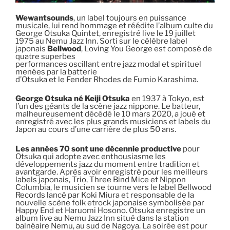
Wewantsounds
, un label toujours en puissance
musicale, lui rend hommage et réédite l’album culte du
George Otsuka Quintet, enregistré live le 19 juillet
1975 au Nemu Jazz Inn. Sorti sur le célèbre label
japonais
Bellwood
, Loving You George est composé de
quatre superbes
performances oscillant entre jazz modal et spirituel
menées par la batterie
d’Otsuka et le Fender Rhodes de Fumio Karashima.
George Otsuka né Keiji Otsuka
en 1937 à Tokyo, est
l’un des géants de la scène jazz nippone. Le batteur,
malheureusement décédé le 10 mars 2020, a joué et
enregistré avec les plus grands musiciens et labels du
Japon au cours d’une carrière de plus 50 ans.
Les années 70 sont une décennie productive
pour
Otsuka qui adopte avec enthousiasme les
développements jazz du moment entre tradition et
avantgarde. Après avoir enregistré pour les meilleurs
labels japonais, Trio, Three Bind Mice et Nippon
Columbia, le musicien se tourne vers le label Bellwood
Records lancé par Koki Miura et responsable de la
nouvelle scène folk etrock japonaise symbolisée par
Happy End et Haruomi Hosono. Otsuka enregistre un
album live au Nemu Jazz Inn situé dans la station
balnéaire Nemu, au sud de Nagoya. La soirée est pour