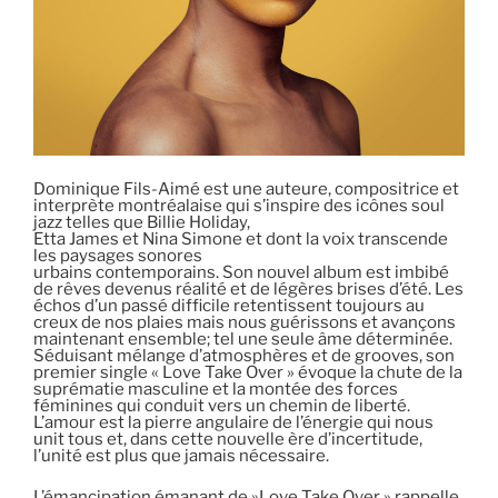
Dominique Fils-Aimé est une auteure, compositrice et
interprète montréalaise qui s’inspire des icônes soul
jazz telles que Billie Holiday,
Etta James et Nina Simone et dont la voix transcende
les paysages sonores
urbains contemporains. Son nouvel album est imbibé
de rêves devenus réalité et de légères brises d’été. Les
échos d’un passé difficile retentissent toujours au
creux de nos plaies mais nous guérissons et avançons
maintenant ensemble; tel une seule âme déterminée.
Séduisant mélange d’atmosphères et de grooves, son
premier single « Love Take Over » évoque la chute de la
suprématie masculine et la montée des forces
féminines qui conduit vers un chemin de liberté.
L’amour est la pierre angulaire de l’énergie qui nous
unit tous et, dans cette nouvelle ère d’incertitude,
l’unité est plus que jamais nécessaire.
L’émancipation émanant de »Love Take Over » rappelle