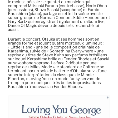
le moins spéciale : le quintet du musicien qui
comprend Mitsuaki Furuno (contrebasse), Norio Ohno
(percussions), Shozo Sasaki (saxophone) et Fumio
Karashima (piano), partage en effet la scène avec le
super-groupe de Norman Connors, Eddie Henderson et
Gary Bartz qui enregistrent également un album live,
Dance Of Magic devenu depuis très recherché lui
aussi.
Durant le concert, Otsuka et ses hommes sont en
grande forme et jouent quatre morceaux lumineux :
« Little Island » une belle composition originale de
Karashima, suivie de « Something Everywhere » une
reprise du titre de Steve Kuhn aux parfums brésiliens
sur lequel Karashima brille au Fender Rhodes et Sasaki
au saxophone soprano. La face 2 débute par une
reprise de « Miles Mode » le standard de Coltrane se
terminant par un solo de batterie d’Otsuka suivi d’une
superbe interprétation du classique de Minnie
Riperton, « Loving You » en mode funky servant de
tremplin pour quelques très belles improvisations
Karashima à nouveau au Fender Rhodes.