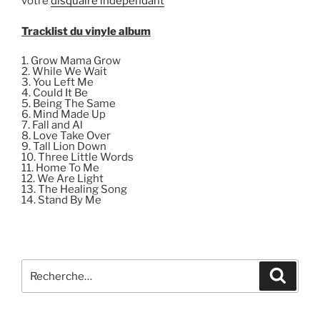
votre
disquaire indépendant
Tracklist du vinyle album
1. Grow Mama Grow
2. While We Wait
3. You Left Me
4. Could It Be
5. Being The Same
6. Mind Made Up
7. Fall and Al
8. Love Take Over
9. Tall Lion Down
10. Three Little Words
11. Home To Me
12. We Are Light
13. The Healing Song
14. Stand By Me
Recherche
Recher
pour
: