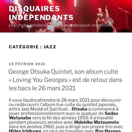
Aller
DISQUAIRES
au
INDÉPENDANTS
contenu
principal
Les vinyles tendances, musiques à découvrir, les artistes
CATÉGORIE :
JAZZ
PUBLIÉ
15 FÉVRIER 2021
LE
George Otsuka Quintet, son album culte
« Loving You Georges » est de retour dans
les bacs le 26 mars 2021
Il vous faudra attendre le 26 mars 2021 pour découvrir
ou redécouvrir l’album live culte du quintet japonais,
entre Jazz Modal et Spirituel…
Otsuka
a commencé à
jouer professionnellement avec le quatuor de
Sadao
Watanabe
vers la fin des années 1950. Il a travaillé
pendant plusieurs années avec
Hidehiko Matsumoto
dans les années 1960, puis a dirigé son propre trio avec
Hideo Ichikawa
, en plus de travailler avec
Roy Haynes
.