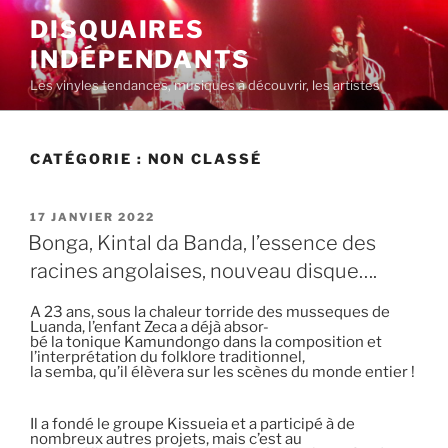
Aller
DISQUAIRES
au
INDÉPENDANTS
contenu
principal
Les vinyles tendances, musiques à découvrir, les artistes
CATÉGORIE :
NON CLASSÉ
PUBLIÉ
17 JANVIER 2022
LE
Bonga, Kintal da Banda, l’essence des
racines angolaises, nouveau disque….
A 23 ans, sous la chaleur torride des musseques de
Luanda, l’enfant Zeca a déjà absor-
bé la tonique Kamundongo dans la composition et
l’interprétation du folklore traditionnel,
la semba, qu’il élèvera sur les scènes du monde entier !
Il a fondé le groupe Kissueia et a participé à de
nombreux autres projets, mais c’est au