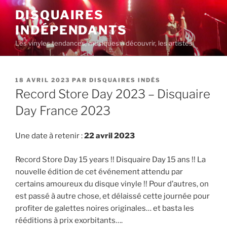
Aller
DISQUAIRES
au
INDÉPENDANTS
contenu
principal
Les vinyles tendances, musiques à découvrir, les artistes
PUBLIÉ
18 AVRIL 2023
PAR
DISQUAIRES INDÉS
LE
Record Store Day 2023 – Disquaire
Day France 2023
Une date à retenir :
22 avril 2023
Record Store Day 15 years !! Disquaire Day 15 ans !! La
nouvelle édition de cet événement attendu par
certains amoureux du disque vinyle !! Pour d’autres, on
est passé à autre chose, et délaissé cette journée pour
profiter de galettes noires originales… et basta les
rééditions à prix exorbitants….