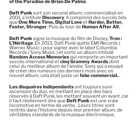
of the Paradise de Brian De Palma
.
Daft Punk
sort son second album, commercialisé en
2001, s’intitule
Discovery
. Il comprend des succès tels
que
One More Time,
Digital Love
et
Harder, Better,
Faster, Stronger
. Puis au tour de
Human After All
,.
Daft Punk
signe la musique du film de Disney,
Tron :
L’Héritage
. En 2013, Daft Punk quitte EMI Records (
Warner Music ) pour signer avec le label Columbia
Records ( Sony Music ) et sortir un album intitulé
Random Access Memories
qui remporte un important
succès international et
cinq Grammy Awards
dont
celui du meilleur album de l’année. Sony qui a essayé
de créer des rumeurs ces derniers mois avec un
nouvel album, cela était juste un
fake commercial.
..
Les disquaires indépendants
ont toujours suivi
ascension du duo, en mettant en place des bacs
réservés à Daft Punk, les mettant souvent en avant, car
il faut réellement dire que
Daft Punk
est une vraie
locomotive en terme de vente…Leurs titres sont
rentrés dans l’histoire depuis leur premier album, de
véritables standards de la musique électronique.