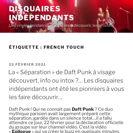
Aller
DISQUAIRES
au
INDÉPENDANTS
contenu
principal
Les vinyles tendances, musiques à découvrir, les artistes
ÉTIQUETTE :
FRENCH TOUCH
PUBLIÉ
22 FÉVRIER 2021
LE
La « Séparation » de Daft Punk à visage
découvert, info ou intox ?… Les disquaires
indépendants ont été les pionniers à vous
les faire découvrir…
Daft Punk ! Qui ne connait pas
Daft Punk
? Ce duo
mythique parisien avait largement préparé cette
séparation, gardée dans un silence total….il a fallu
attendre ce jour, 22 février pour la déclaration officielle
du groupe sur leur channel vidéo. C’est la vidéo
«
Epilogue
» qui va créer le buzz en quelques minutes