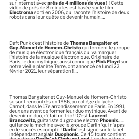
sur internet avec
près de 4 millions de vues
!!! Cette
vidéo de près de 8 minutes est basée sur le film
Electroma
sorti en 2006, qui raconte l’histoire de deux
robots dans leur quête de devenir humain….
Daft Punk c’est l’histoire de
Thomas Bangalter et
Guy-Manuel de Homem-Christo
qui forment le groupe
de musique électronique français qui va marquer
l’histoire de la musique électronique. Originaire de
Paris, le duo mythique, aussi connu que
Pink Floyd
sur
notre vieille planète Terre, ont annoncé ce lundi 22
février 2021, leur séparation !!…
Thomas Bangalter et Guy-Manuel de Homem-Christo
se sont rencontrés en 1986, au collège du lycée
Carnot, dans le 17e arrondissement de Paris. En 1991,
deux ans avant de former leur duo mythique, Avant de
devenir un duo, c’était un trio !! C’est
Laurent
Brancowitz,
guitariste du groupe electro
Phoenix
…..
qui lance la machine avec le groupe Darlin ‘qui n’a pas
eu le succès escompté !
Darlin’
est signé sur le label
indépendant anglais
Duophonic
. Ce 45 tours contient
deux titres :
Darlin’ et Cindy so Loud
. Les deux titres