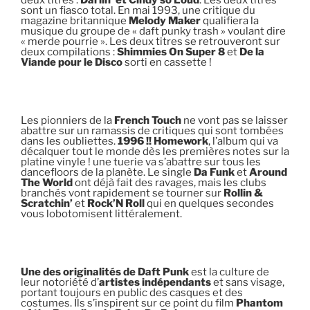
sont un fiasco total. En mai 1993, une critique du
magazine britannique
Melody Maker
qualifiera la
musique du groupe de « daft punky trash » voulant dire
« merde pourrie ». Les deux titres se retrouveront sur
deux compilations :
Shimmies On Super 8
et
De la
Viande pour le Disco
sorti en cassette !
Les pionniers de la
French Touch
ne vont pas se laisser
abattre sur un ramassis de critiques qui sont tombées
dans les oubliettes.
1996 !! Homework
, l’album qui va
décalquer tout le monde dès les premières notes sur la
platine vinyle ! une tuerie va s’abattre sur tous les
dancefloors de la planète. Le single
Da Funk
et
Around
The World
ont déjà fait des ravages, mais les clubs
branchés vont rapidement se tourner sur
Rollin &
Scratchin’
et
Rock’N Roll
qui en quelques secondes
vous lobotomisent littéralement.
Une des originalités de Daft Punk
est la culture de
leur notoriété d’
artistes indépendants
et sans visage,
portant toujours en public des casques et des
costumes. Ils s’inspirent sur ce point du film
Phantom