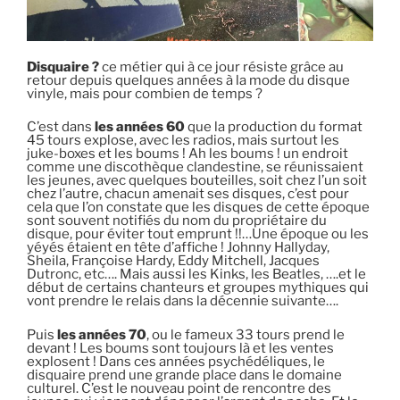
Disquaire ?
ce métier qui à ce jour résiste grâce au
retour depuis quelques années à la mode du disque
vinyle, mais pour combien de temps ?
C’est dans
les années 60
que la production du format
45 tours explose, avec les radios, mais surtout les
juke-boxes et les boums ! Ah les boums ! un endroit
comme une discothèque clandestine, se réunissaient
les jeunes, avec quelques bouteilles, soit chez l’un soit
chez l’autre, chacun amenait ses disques, c’est pour
cela que l’on constate que les disques de cette époque
sont souvent notifiés du nom du propriétaire du
disque, pour éviter tout emprunt !!…Une époque ou les
yéyés étaient en tête d’affiche ! Johnny Hallyday,
Sheila, Françoise Hardy, Eddy Mitchell, Jacques
Dutronc, etc…. Mais aussi les Kinks, les Beatles, ….et le
début de certains chanteurs et groupes mythiques qui
vont prendre le relais dans la décennie suivante….
Puis
les années 70
, ou le fameux 33 tours prend le
devant ! Les boums sont toujours là et les ventes
explosent ! Dans ces années psychédéliques, le
disquaire prend une grande place dans le domaine
culturel. C’est le nouveau point de rencontre des