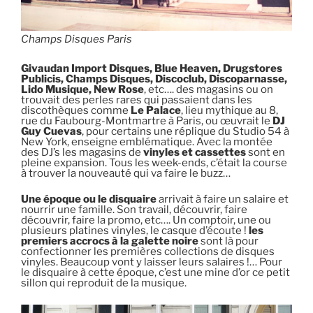
Champs Disques Paris
Givaudan Import Disques, Blue Heaven, Drugstores
Publicis, Champs Disques, Discoclub, Discoparnasse,
Lido Musique, New Rose
, etc…. des magasins ou on
trouvait des perles rares qui passaient dans les
discothèques comme
Le Palace
, lieu mythique au 8,
rue du Faubourg-Montmartre à Paris, ou œuvrait le
DJ
Guy Cuevas
, pour certains une réplique du Studio 54 à
New York, enseigne emblématique. Avec la montée
des DJ’s les magasins de
vinyles et cassettes
sont en
pleine expansion. Tous les week-ends, c’était la course
à trouver la nouveauté qui va faire le buzz…
Une époque ou le disquaire
arrivait à faire un salaire et
nourrir une famille. Son travail, découvrir, faire
découvrir, faire la promo, etc…. Un comptoir, une ou
plusieurs platines vinyles, le casque d’écoute !
les
premiers accrocs à la galette noire
sont là pour
confectionner les premières collections de disques
vinyles. Beaucoup vont y laisser leurs salaires !… Pour
le disquaire à cette époque, c’est une mine d’or ce petit
sillon qui reproduit de la musique.