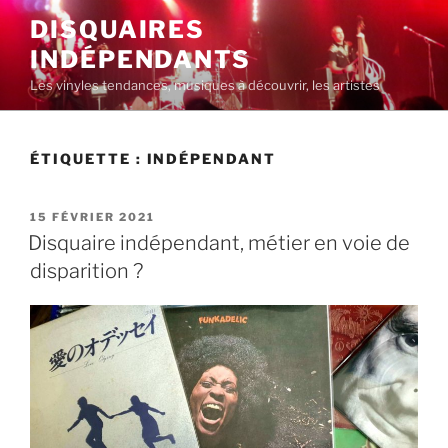
Aller
DISQUAIRES
au
INDÉPENDANTS
contenu
principal
Les vinyles tendances, musiques à découvrir, les artistes
ÉTIQUETTE :
INDÉPENDANT
PUBLIÉ
15 FÉVRIER 2021
LE
Disquaire indépendant, métier en voie de
disparition ?